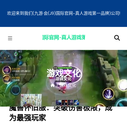
欢迎来到我们(九游·会(J9)国际官网-真人游戏第一品牌)公司!
游戏文化
/
游戏文化
魔兽怀旧服：突破伤害极限，成
为最强玩家